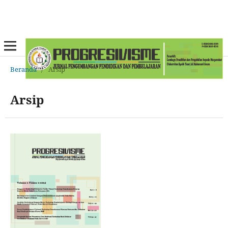
Beranda
/
Arsip
Arsip