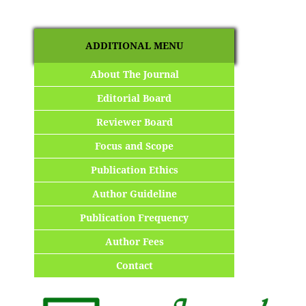
ADDITIONAL MENU
About The Journal
Editorial Board
Reviewer Board
Focus and Scope
Publication Ethics
Author Guideline
Publication Frequency
Author Fees
Contact